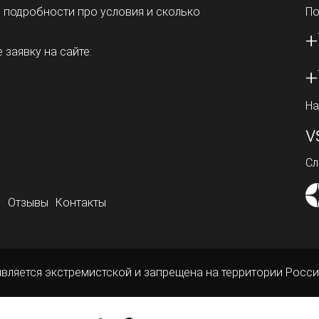
ь подробности про условия и сколько
По
+
 заявку на сайте:
+
На
v
Сл
о
Отзывы
Контакты
является экстремистской и запрещена на территории Росси
ой офертой