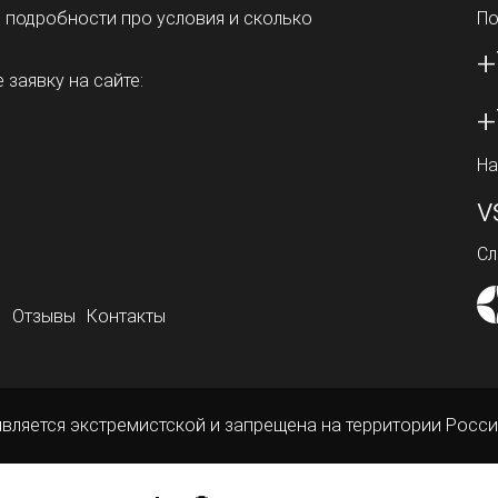
ь подробности про условия и сколько
По
+
 заявку на сайте:
+
На
v
Сл
о
Отзывы
Контакты
является экстремистской и запрещена на территории Росси
ой офертой