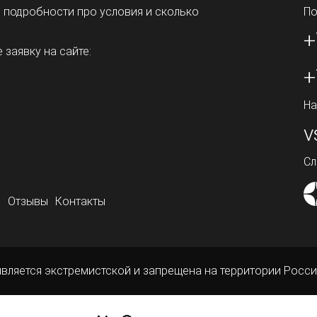
ь подробности про условия и сколько
По
+
 заявку на сайте:
+
На
v
Сл
о
Отзывы
Контакты
является экстремистской и запрещена на территории Росси
ой офертой