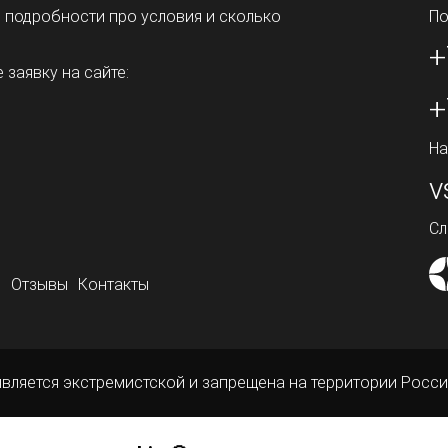
ь подробности про условия и сколько
По
+
 заявку на сайте:
+
На
v
Сл
о
Отзывы
Контакты
является экстремистской и запрещена на территории Росси
ой офертой