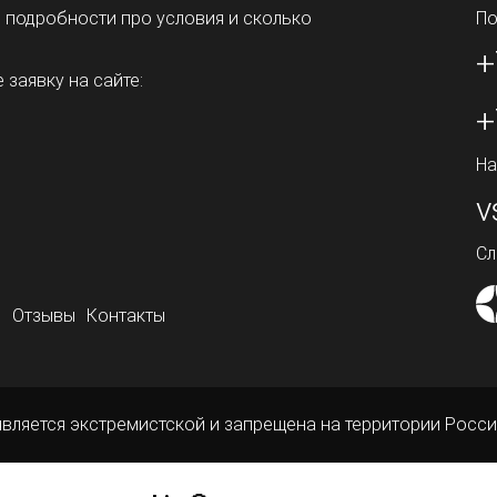
ь подробности про условия и сколько
По
+
 заявку на сайте:
+
На
v
Сл
о
Отзывы
Контакты
является экстремистской и запрещена на территории Росси
ой офертой